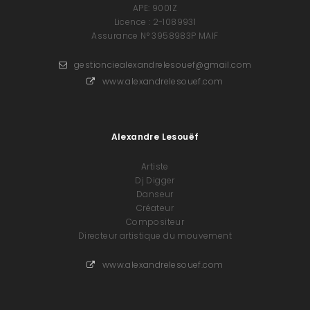
APE: 9001Z
Licence : 2-1089931
Assurance N° 3958983P MAIF
gestionciealexandrelesouef@gmail.com
www.alexandrelesouef.com
Alexandre Lesouëf
Artiste
Dj Digger
Danseur
Créateur
Compositeur
Directeur artistique du mouvement
www.alexandrelesouef.com