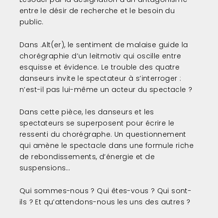
ALTER
entre le désir de recherche et le besoin du
4
public.
Dans .Alt(er), le sentiment de malaise guide la
ALTER
chorégraphie d’un leitmotiv qui oscille entre
ALTER
esquisse et évidence. Le trouble des quatre
danseurs invite le spectateur à s’interroger :
n’est-il pas lui-même un acteur du spectacle ?
ALTER
SPECTACLE
Dans cette pièce, les danseurs et les
spectateurs se superposent pour écrire le
ALTER
ressenti du chorégraphe. Un questionnement
SPECTACLE
qui amène le spectacle dans une formule riche
de rebondissements, d’énergie et de
ALTER
suspensions…
0
Qui sommes-nous ? Qui êtes-vous ? Qui sont-
ALTER
ils ? Et qu’attendons-nous les uns des autres ?
0