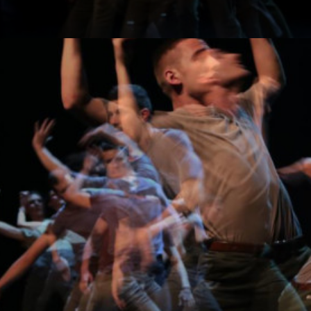
590295840_o
445590295840_o
721802041_o
429721802041_o