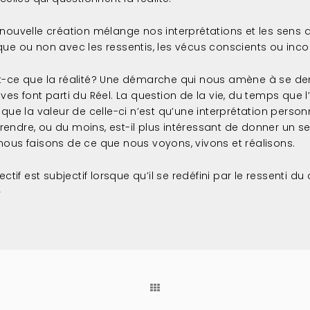
 nouvelle création mélange nos interprétations et les sen
ue ou non avec les ressentis, les vécus conscients ou inco
t-ce que la réalité? Une démarche qui nous amène à se de
êves font parti du Réel. La question de la vie, du temps qu
 que la valeur de celle-ci n’est qu’une interprétation personn
endre, ou du moins, est-il plus intéressant de donner un 
nous faisons de ce que nous voyons, vivons et réalisons.
jectif est subjectif lorsque qu’il se redéfini par le ressenti
»