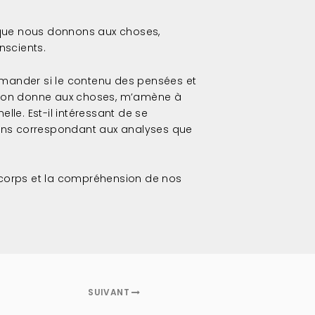
s que nous donnons aux choses,
nscients.
mander si le contenu des pensées et
e l’on donne aux choses, m’amène à
elle. Est-il intéressant de se
sens correspondant aux analyses que
 du corps et la compréhension de nos
SUIVANT