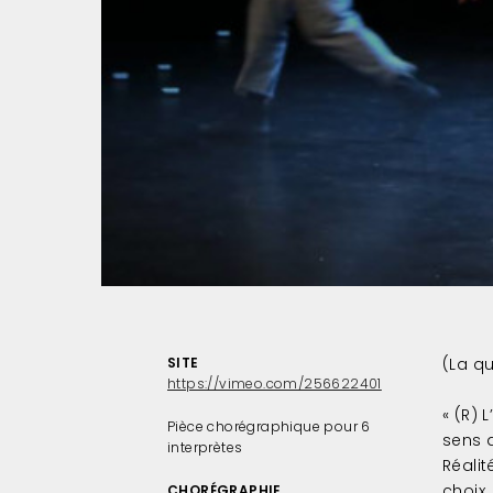
DDay2-
Spect20h30-
16062018-
8071
DDay2-
Spect20h30-
16062018-
8071
DDay2-
Spect20h30-
16062018-
8067
(2)
SITE
(La q
https://vimeo.com/256622401
DDay2-
« (R) 
Spect20h30-
Pièce chorégraphique pour 6
sens a
16062018-
interprètes
Réalit
8067
choix,
CHORÉGRAPHIE