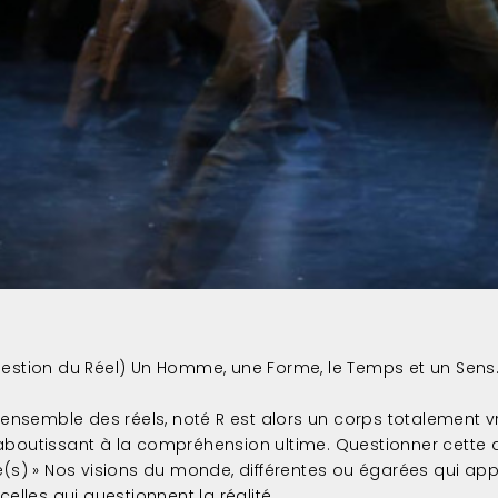
uestion du Réel) Un Homme, une Forme, le Temps et un Sens
L’ensemble des réels, noté R est alors un corps totalement vra
boutissant à la compréhension ultime. Questionner cette an
é(s) » Nos visions du monde, différentes ou égarées qui ap
 celles qui questionnent la réalité.