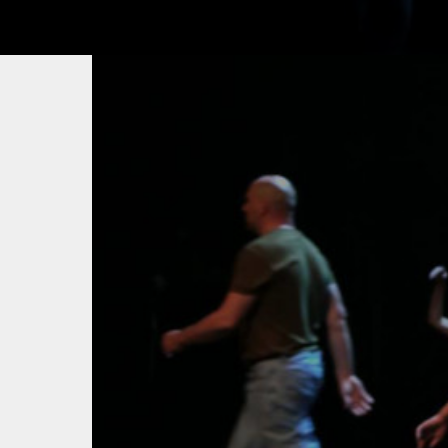
(R)
Pleure
Réalité(s)
(R)
Pleure
Réalité(s)
30171809_10211863272243492_4150280445
30171809_10211863272243492_4150280
30815806_10211863272763505_8800793429
30815806_10211863272763505_8800793