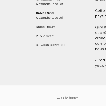
(2)
Alexandre Lesouëf
Cette
BANDE SON
physiq
Alexandre Lesouëf
Durée 1 heure
Qu’es
des r
Public averti
croire
compr
CREATION COMPAGNIE
nous 
« L’ad
yeux. 
PRÉCÉDENT