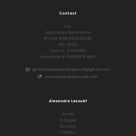
Contact
CAL
Association Befandlove
N° Siret: 81087350500046
APE: 9001Z
Licence : 2-1089931
Assurance N° 3958983P MAIF
gestionciealexandrelesouef@gmail.com
www.alexandrelesouef.com
Alexandre Lesouëf
Artiste
Dj Digger
Danseur
Créateur